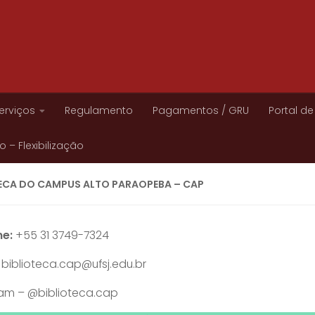
erviços
Regulamento
Pagamentos / GRU
Portal de
 – Flexibilização
TECA DO CAMPUS ALTO PARAOPEBA – CAP
ne:
+55 31 3749-7324
biblioteca.cap@ufsj.edu.br
ram – @biblioteca.cap