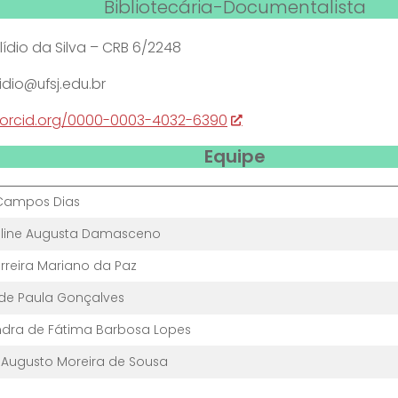
Bibliotecária-Documentalista
Ilídio da Silva – CRB 6/2248
lidio@ufsj.edu.br
//orcid.org/0000-0003-4032-6390
Equipe
 Campos Dias
line Augusta Damasceno
erreira Mariano da Paz
 de Paula Gonçalves
ndra de Fátima Barbosa Lopes
 Augusto Moreira de Sousa