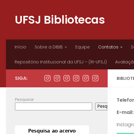
Skip to content
UFSJ Bibliotecas
Início
Sobre a DIBIB
Equipe
Contatos
S
Repositório Institucional da UFSJ – (RI-UFSJ)
Avaliação
SIGA:
BIBLIO
Pesquisar
Telefo
Pesquisar
E-mail:
Instag