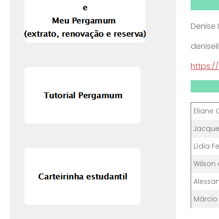
Denise 
denisei
https:
Eliane
Jacque
Lídia F
Wilson
Alessa
Márcio