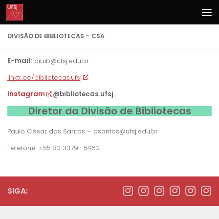
Skip to content
DIVISÃO DE BIBLIOTECAS – CSA
E-mail:
dibib@ufsj.edu.br
linktr.ee/bibliotecas.ufsj
Instagram
@bibliotecas.ufsj
Diretor da Divisão de Bibliotecas
Paulo César dos Santos – psantos@ufsj.edu.br
Telefone:
+55 32 3379- 5462
SIGA: