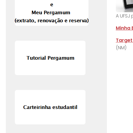
A UFSJ 
Minha 
Targe
(NM)