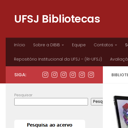
Skip to content
UFSJ Bibliotecas
Início
Sobre a DIBIB
Equipe
Contatos
S
Repositório Institucional da UFSJ – (RI-UFSJ)
Avaliação
SIGA:
BIBLIOT
Pesquisar
Pesquisar