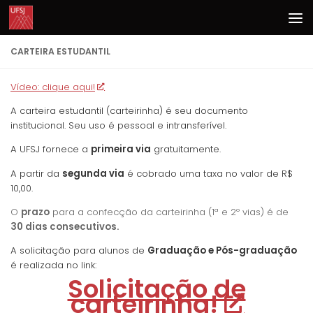
Skip to content
CARTEIRA ESTUDANTIL
Vídeo: clique aqui!
A carteira estudantil (carteirinha) é seu documento
institucional. Seu uso é pessoal e intransferível.
A UFSJ fornece a
primeira via
gratuitamente.
A partir da
segunda via
é cobrado uma taxa no valor de R$
10,00.
O
prazo
para a confecção da carteirinha (1ª e 2º vias) é de
30 dias consecutivos.
A solicitação para alunos de
Graduação e Pós-graduação
é realizada no link:
Solicitação de
carteirinha!