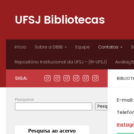
Skip to content
UFSJ Bibliotecas
Início
Sobre a DIBIB
Equipe
Contatos
S
Repositório Institucional da UFSJ – (RI-UFSJ)
Avaliação
SIGA:
BIBLIO
Pesquisar
E-mail
Pesquisar
Telefo
Instag