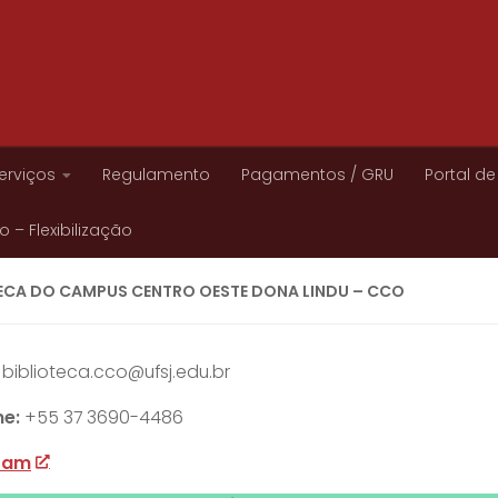
erviços
Regulamento
Pagamentos / GRU
Portal de
 – Flexibilização
TECA DO CAMPUS CENTRO OESTE DONA LINDU – CCO
:
biblioteca.cco@ufsj.edu.br
ne:
+55 37
3690-4486
ram