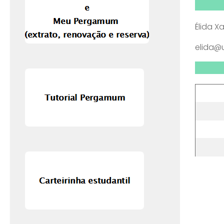
Élida X
elida@u