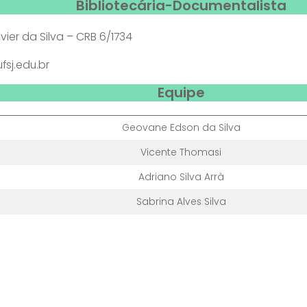
Bibliotecária-Documentalista
avier da Silva – CRB 6/1734
fsj.edu.br
Equipe
Geovane Edson da Silva
Vicente Thomasi
Adriano Silva Arrà
Sabrina Alves Silva