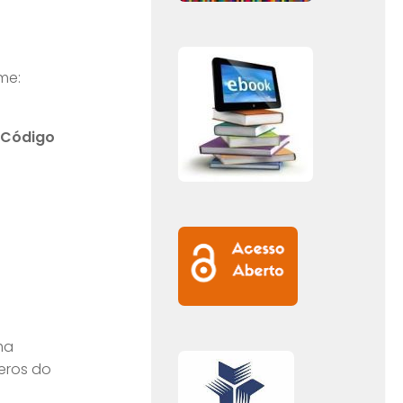
me:
 Código
ha
eros do