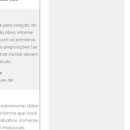
al pela criação do
da obra. Informe
com os primeiros
s preposições (se
tras iniciais devem
sculo.
:
ues de
 sobrenome. Utilize
a forma que você
rabalhos. Somente
em maiúsculo.