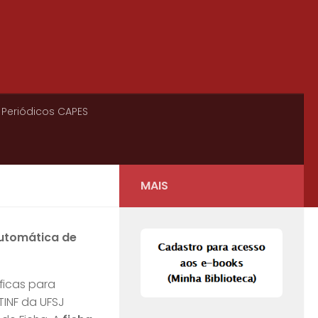
 Periódicos CAPES
MAIS
Automática de
ficas para
TINF da UFSJ