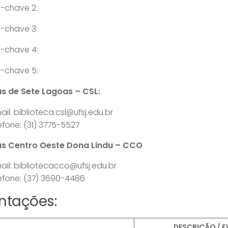
-chave 2:
-chave 3:
a-chave 4:
a-chave 5:
 de Sete Lagoas – CSL:
ail: biblioteca.csl@ufsj.edu.br
efone: (31) 3775-5527
 Centro Oeste Dona Lindu – CCO
ail: bibliotecacco@ufsj.edu.br
efone: (37)
3690-4486
ntações:
DESCRIÇÃO / 