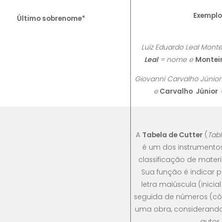
Exemplo
Último sobrenome*
Luiz Eduardo Leal Monte
Leal
= nome e
Montei
Giovanni Carvalho Júnior
e
Carvalho Júnior
A
Tabela de Cutter
(
Tab
é um dos instrumentos
classificação de materia
Sua função é indicar 
letra maiúscula (inici
seguida de números (cód
uma obra, considerand
autor.