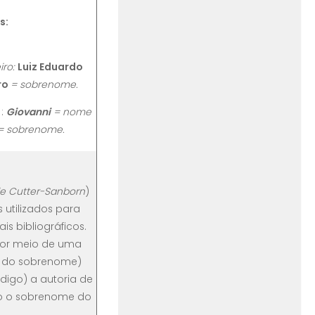
s:
iro
:
Luiz Eduardo
ro
= sobrenome.
:
Giovanni
= nome
= sobrenome.
le Cutter-Sanborn
)
 utilizados para
is bibliográficos.
por meio de uma
al do sobrenome)
igo) a autoria de
o o sobrenome do