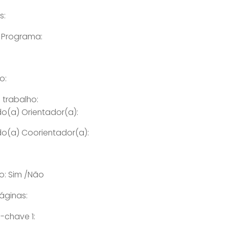
s:
/ Programa:
o:
 trabalho:
o(a) Orientador(a):
o(a) Coorientador(a):
do: Sim /Não
áginas:
-chave 1: