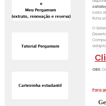
disponi
catalo
rosto d
ficha s
O Sist
Dissert
Comput
adapta
Cl
OBS:
Os
Para g