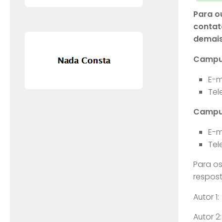
Para o
contat
demai
Campus
E-m
Tel
Campus
E-m
Tel
Para os
respos
Autor 1:
Autor 2: