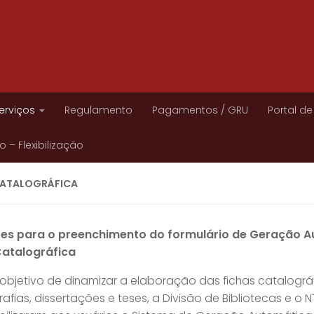
erviços
Regulamento
Pagamentos / GRU
Portal de
 – Flexibilização
CATALOGRÁFICA
izes para o preenchimento do formulário de Geração 
Catalográfica
bjetivo de dinamizar a elaboração das fichas catalográ
fias, dissertações e teses, a Divisão de Bibliotecas e o N