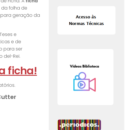
de Ficha. A
ficha
 da folha de
s para geração da
Teses e
ticas e de
o para ser
 del-Rei.
a ficha!
tórios.
utter