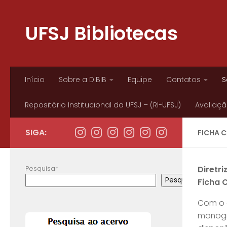
Skip to content
UFSJ Bibliotecas
Início
Sobre a DIBIB
Equipe
Contatos
S
Repositório Institucional da UFSJ – (RI-UFSJ)
Avaliação
SIGA:
FICHA 
Pesquisar
Diretr
Pesquisar
Ficha 
Com o o
monogra