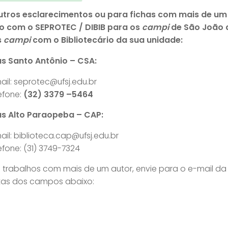
utros esclarecimentos ou para fichas com mais de um 
o com o SEPROTEC / DIBIB para os
campi
de São João d
s
campi
com o Bibliotecário da sua unidade:
 Santo Antônio – CSA:
ail: seprotec@ufsj.edu.br
efone:
(32) 3379 –5464
 Alto Paraopeba – CAP:
ail: biblioteca.cap@ufsj.edu.br
efone: (31) 3749-7324
 trabalhos com mais de um autor, envie para o e-mail da 
tas dos campos abaixo: