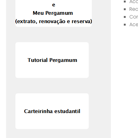
Aco
Rea
Con
Ace