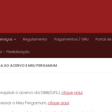
erviços
Regulamento
Pagamentos / GRU
Portal de
 – Flexibilização
SA AO ACERVO E MEU PERGAMUM
squisar o acervo da DIBIB/UFSJ,
clique aqui
cessar o Meu Pergamum,
clique aqui