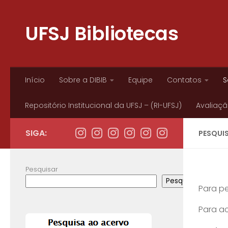
Skip to content
UFSJ Bibliotecas
Início
Sobre a DIBIB
Equipe
Contatos
S
Repositório Institucional da UFSJ – (RI-UFSJ)
Avaliação
SIGA:
PESQUI
Pesquisar
Pesquisar
Para pe
Para a