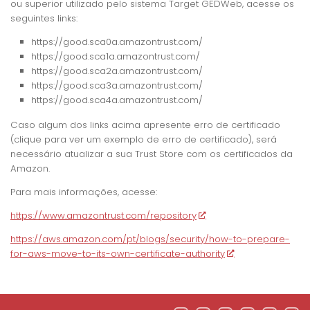
ou superior utilizado pelo sistema Target GEDWeb, acesse os
seguintes links:
https://good.sca0a.amazontrust.com/
https://good.sca1a.amazontrust.com/
https://good.sca2a.amazontrust.com/
https://good.sca3a.amazontrust.com/
https://good.sca4a.amazontrust.com/
Caso algum dos links acima apresente erro de certificado
(clique para ver um exemplo de erro de certificado), será
necessário atualizar a sua Trust Store com os certificados da
Amazon.
Para mais informações, acesse:
https://www.amazontrust.com/repository
https://aws.amazon.com/pt/blogs/security/how-to-prepare-
for-aws-move-to-its-own-certificate-authority