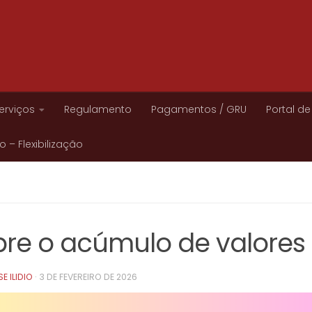
erviços
Regulamento
Pagamentos / GRU
Portal de
 – Flexibilização
re o acúmulo de valores
E ILIDIO
·
3 DE FEVEREIRO DE 2026