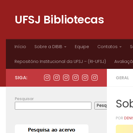
Skip to content
UFSJ Bibliotecas
Início
Sobre a DIBIB
Equipe
Contatos
S
Repositório Institucional da UFSJ – (RI-UFSJ)
Avaliação
SIGA:
GERAL
Pesquisar
Sob
Pesquisar
POR
DENIS