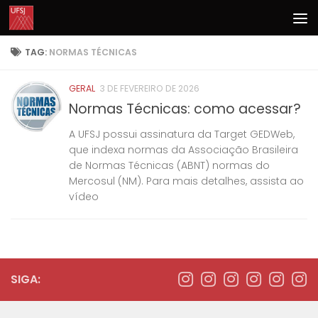
Skip to content
TAG:
NORMAS TÉCNICAS
GERAL
3 DE FEVEREIRO DE 2026
Normas Técnicas: como acessar?
A UFSJ possui assinatura da Target GEDWeb,
que indexa normas da Associação Brasileira
de Normas Técnicas (ABNT) normas do
Mercosul (NM). Para mais detalhes, assista ao
vídeo
SIGA: