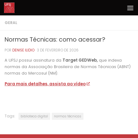
Skip to content
GERAL
Normas Técnicas: como acessar?
POR
DENISE ILIDIO
·
3 DE FEVEREIRO DE 2026
A UFSJ possui assinatura da
Target GEDWeb,
que indexa
normas da Associação Brasileira de Normas Técnicas (ABNT)
normas do Mercosul (NM).
Para mais detalhes, assista ao vídeo
Tags:
biblioteca digital
normas técnicas